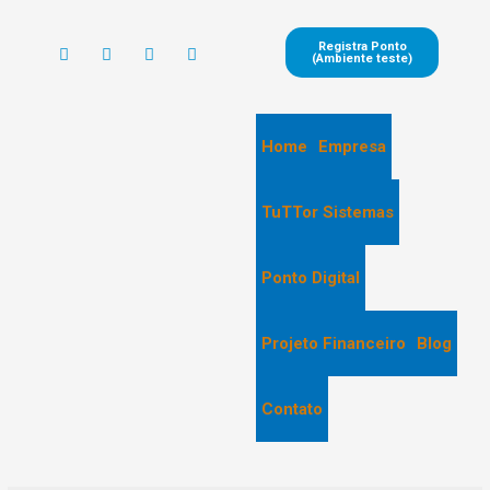
Registra Ponto
(Ambiente teste)
Home
Empresa
TuTTor Sistemas
Ponto Digital
Projeto Financeiro
Blog
Contato