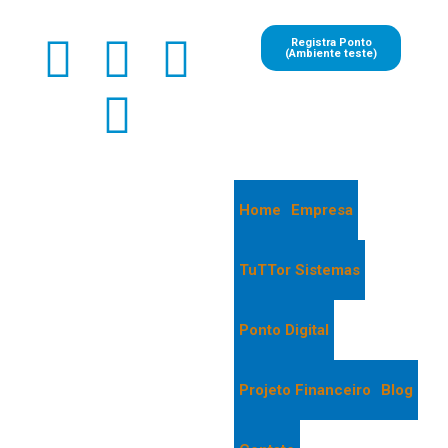
Registra Ponto
(Ambiente teste)
Home
Empresa
TuTTor Sistemas
Ponto Digital
Projeto Financeiro
Blog