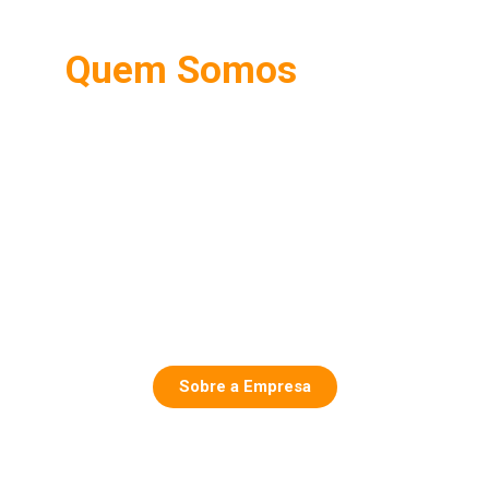
Quem Somos
Aqui na Foccus Sistemas você pode contar com
uma equipe de especialistas para a total
compreensão da real necessidade da sua
empresa.
Nossa equipe será responsável em auxiliar você
desde a implantação até o treinamento das nossas
Soluções ERP e dos nossos Aplicativos Móveis.
Conte Com Uma Equipe De Ti Comprometida, Sua
Empresa Merece A Foccus Sistemas.
Sobre a Empresa