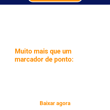
Muito mais que um
marcador de ponto:
Além de dispensar o relógio de ponto o
aplicativo encontra-se a um preço
acessível, e tem funções de acordo com
as necessidades da sua empresa
Baixar agora