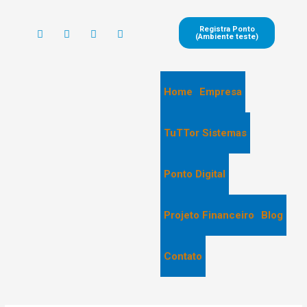
Registra Ponto
(Ambiente teste)
Home
Empresa
TuTTor Sistemas
Ponto Digital
Projeto Financeiro
Blog
Contato