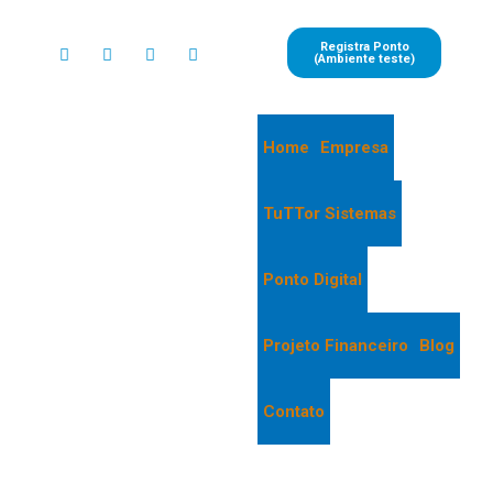
Registra Ponto
(Ambiente teste)
Home
Empresa
TuTTor Sistemas
Ponto Digital
Projeto Financeiro
Blog
Contato