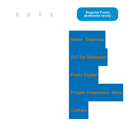
Registra Ponto
(Ambiente teste)
Home
Empresa
TuTTor Sistemas
Ponto Digital
Projeto Financeiro
Blog
Contato